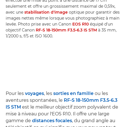
effectue une mise au point à une distance de 17 cm
seulement et offre un grossissement maximal de 0,59x,
avec une
stabilisation d'image
optique pour garantir des
images nettes même lorsque vous photographiez à main
levée. Photo prise avec un Canon
EOS R10
équipé d'un
objectif Canon
RF-S 18-150mm F3.5-6.3 IS STM
à 35 mm,
1/2000 s, f/5 et ISO 1600.
Pour les
voyages
, les
sorties en famille
ou les
aventures spontanées, le
RF-S 18-150mm F3.5-6.3
IS STM
est le meilleur objectif zoom polyvalent de
mise à niveau pour l'EOS R10. Il offre une large
gamme de
distances focales
, du grand angle au