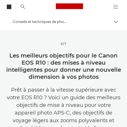
Canon Logo, back to
Conseils et techniques de photographie et d'impression
Bascul
Canon
Trouvez l'inspiration | Conseils de photographie et d'impression et guides de l'acheteur
KIT
Les meilleurs objectifs pour le Canon
EOS R10 : des mises à niveau
intelligentes pour donner une nouvelle
dimension à vos photos
Prêt à passer à la vitesse supérieure avec
votre EOS R10 ? Voici un guide des meilleurs
objectifs de mise à niveau pour votre
appareil photo APS-C, des objectifs de
voyage légers aux zooms polyvalents et