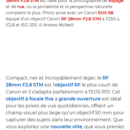
28mm F2.8 STM
est idéal pour la photographie de
voyage
et de
rue
, où la portabilité et la perspective naturelle
comptent le plus. Photo prise avec un Canon
EOS R8
équipé d'un objectif Canon
RF 28mm F2.8 STM
à 1/250 s,
f/2,8 et ISO 200. © Andres McNeill
Compact, net et incroyablement léger, le
RF
28mm F2.8 STM
est l'
objectif RF
le plus court de
Canon et il s'adapte parfaitement à l'EOS R10. Cet
objectif à focale fixe
à
grande ouverture
est idéal
pour les prises de vue quotidiennes, offrant un
champ visuel plus large qu'un objectif 50 mm pour
capturer des sujets dans leur environnement. Que
vous exploriez une
nouvelle ville
, que vous preniez