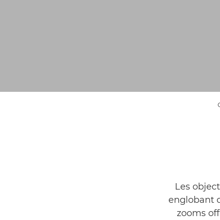
Les object
englobant d
zooms off