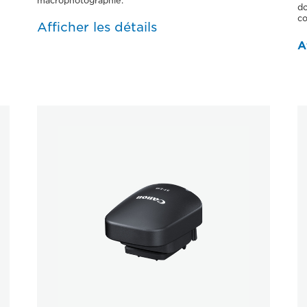
macrophotographie.
do
co
Afficher les détails
A