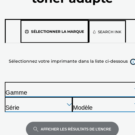
Sélectionnez
SÉLECTIONNER LA MARQUE
SEARCH INK
votre
imprimante
dans
la
liste
Sélectionnez votre imprimante dans la liste ci-dessous
ci-
dessous
Gamme
I
Appuyez
Appuyez
Appuyez
m
Série
Modèle
sur
sur
sur
p
I
I
Entrée
Entrée
Entrée
r
m
m
pour
pour
pour
i
p
p
AFFICHER LES RÉSULTATS DE L’ENCRE
développer
développer
développer