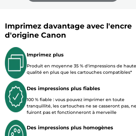
m
r
r
a
i
i
n
m
m
t
a
a
Imprimez davantage avec l'encre
e
n
n
d'origine Canon
t
t
e
e
Imprimez plus
Produit en moyenne 35 % d'impressions de haut
qualité en plus que les cartouches compatibles*
Des impressions plus fiables
100 % fiable : vous pouvez imprimer en toute
tranquillité, les cartouches ne se casseront pas, n
fuiront pas et fonctionneront à merveille
Des impressions plus homogènes