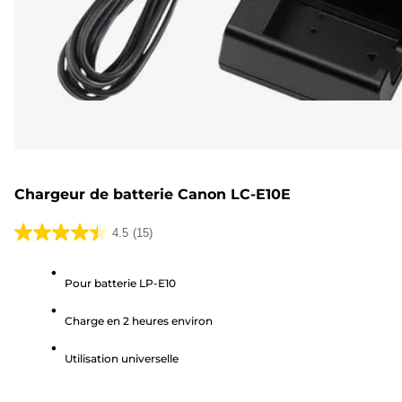
Chargeur de batterie Canon LC-E10E
4.5
(15)
4.5
sur
Pour batterie LP-E10
5
étoiles.
Charge en 2 heures environ
15
avis
Utilisation universelle