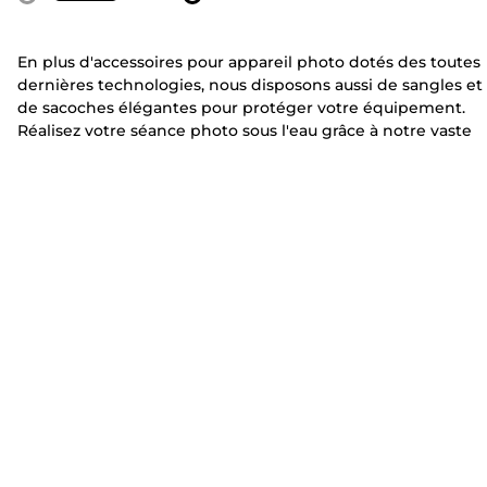
En plus d'accessoires pour appareil photo dotés des toutes
dernières technologies, nous disposons aussi de sangles et
de sacoches élégantes pour protéger votre équipement.
Réalisez votre séance photo sous l'eau grâce à notre vaste
gamme de boîtiers étanches. En plongée ou snorkeling,
explorez les profondeurs de l'océan avec votre appareil ph
compatible. Des batteries pour appareil photo
supplémentaires pour de longues séances sur site aux étuis
d'objectifs polyvalents pour les protéger lors du transport,
trouvez les accessoires pour appareil photo qu'il vous faut
pour réaliser le cliché parfait. Plongez dans l'action grâce à
trépied conçu pour s'adapter en toute sécurité à votre
appareil photo et à votre objectif afin de réduire l'effet de
flou lorsque vous bravez les éléments, ou achetez une hous
de pluie pour protéger votre équipement lorsque vous
photographiez dans des conditions météorologiques
changeantes. Découvrez les accessoires pour appareil phot
primés
de Canon ici pour faire évoluer votre photographie.