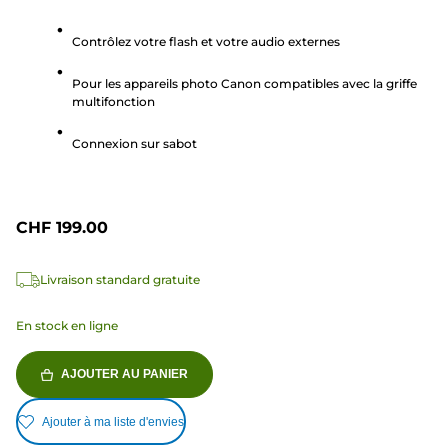
sur
Contrôlez votre flash et votre audio externes
5
étoiles.
Pour les appareils photo Canon compatibles avec la griffe
1
multifonction
avis
Connexion sur sabot
CHF 199.00
Livraison standard gratuite
En stock en ligne
AJOUTER AU PANIER
Ajouter à ma liste d'envies