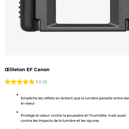
Œilleton EF Canon
5.0
(2)
5.0
sur
Empêche les reflets en évitant que la lumière parasite entre da
5
le viseur
étoiles.
2
Protège le viseur contre la poussière et l'humidité, mais aussi
avis
contre les impacts de la lumière et les rayures