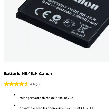
Batterie NB-11LH Canon
4.6
(7)
4.6
sur
Prolongez votre durée de prise de vue
5
étoiles.
Compatible avec les chargeurs CB-2LDE et CB-2LFE