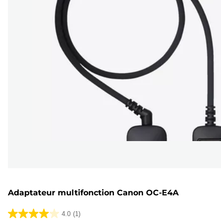
Adaptateur multifonction Canon OC-E4A
4.0
(1)
4.0