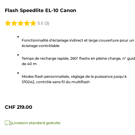
Flash Speedlite EL-10 Canon
5.0
(3)
5.0
sur
Fonctionnalité d'éclairage indirect et large couverture pour un
5
éclairage contrôlable
étoiles.
3
Temps de recharge rapide, 260¹ flashs en pleine charge, n° gui
avis
de 40 m
Modes flash personnalisés, réglage de la puissance jusqu'à
1/10242, contrôle sans fil du multiflash
CHF 219.00
Livraison standard gratuite