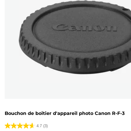
Bouchon de boîtier d'appareil photo Canon R-F-3
4.7
(3)
4.7