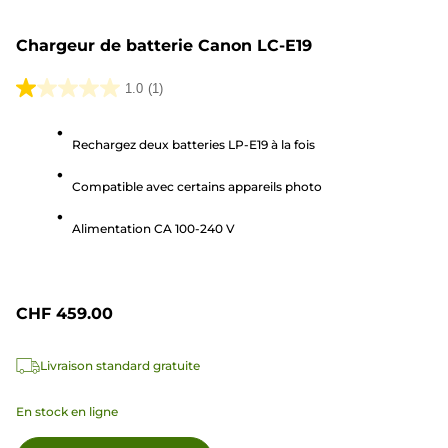
Chargeur de batterie Canon LC-E19
1.0
(1)
1.0
sur
Rechargez deux batteries LP-E19 à la fois
5
étoiles.
Compatible avec certains appareils photo
1
avis
Alimentation CA 100-240 V
CHF 459.00
Livraison standard gratuite
En stock en ligne