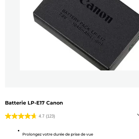
Batterie LP-E17 Canon
4.7
(123)
4.7
sur
5
Prolongez votre durée de prise de vue