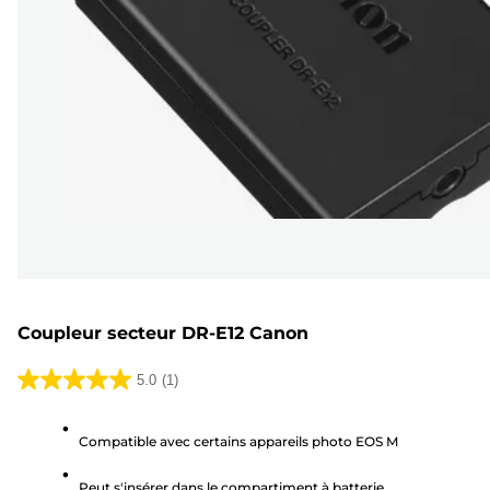
Coupleur secteur DR-E12 Canon
5.0
(1)
5.0
sur
Compatible avec certains appareils photo EOS M
5
étoiles.
Peut s'insérer dans le compartiment à batterie