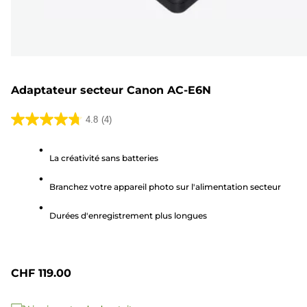
Adaptateur secteur Canon AC-E6N
4.8
(4)
4.8
sur
La créativité sans batteries
5
étoiles.
Branchez votre appareil photo sur l'alimentation secteur
4
avis
Durées d'enregistrement plus longues
CHF 119.00