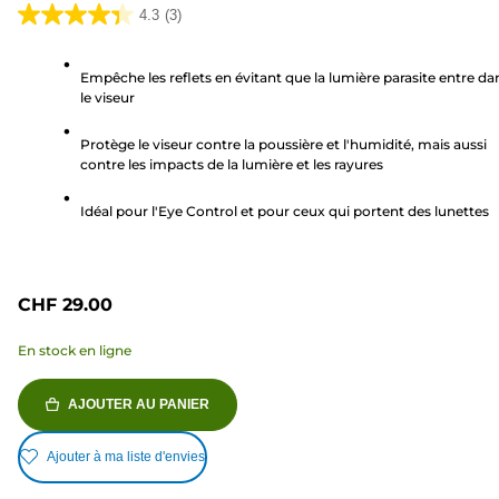
4.3
(3)
4.3
sur
Empêche les reflets en évitant que la lumière parasite entre da
5
le viseur
étoiles.
3
Protège le viseur contre la poussière et l'humidité, mais aussi
avis
contre les impacts de la lumière et les rayures
Idéal pour l'Eye Control et pour ceux qui portent des lunettes
CHF 29.00
En stock en ligne
AJOUTER AU PANIER
Ajouter à ma liste d'envies