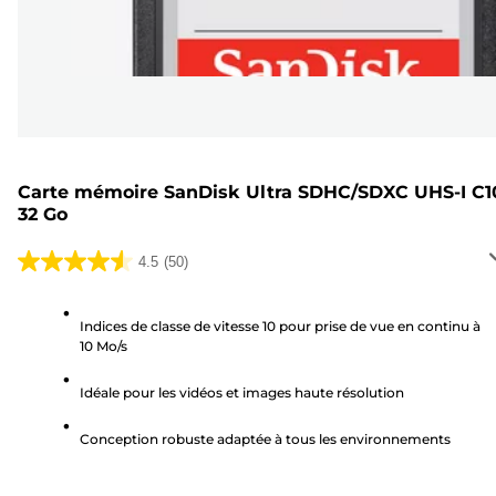
Carte mémoire SanDisk Ultra SDHC/SDXC UHS-I C1
32 Go
4.5
(50)
4.5
sur
5
Indices de classe de vitesse 10 pour prise de vue en continu à
10 Mo/s
étoiles.
50
Idéale pour les vidéos et images haute résolution
avis
Conception robuste adaptée à tous les environnements