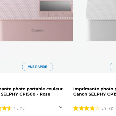
VUE RAPIDE
ante photo portable couleur
Imprimante photo p
 SELPHY CP1500 - Rose
Canon SELPHY CP15
4.6
(48)
3.9
(71)
3.9