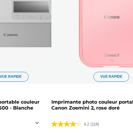
VUE RAPIDE
VUE RAPIDE
ortable couleur
Imprimante photo couleur porta
00 - Blanche
Canon Zoemini 2, rose doré
4.2
(118)
4.2