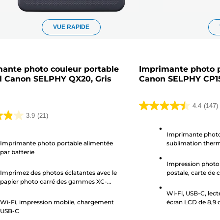
VUE RAPIDE
ante photo couleur portable
Imprimante photo p
il Canon SELPHY QX20, Gris
Canon SELPHY CP15
4.4
(147)
4.4
3.9
(21)
sur
5
Imprimante phot
Imprimante photo portable alimentée
sublimation ther
étoiles.
par batterie
.
147
Impression photo 
avis
Imprimez des photos éclatantes avec le
postale, carte de c
papier photo carré des gammes XC-
autocollant
20L/XC-60L et XS-20L²
Wi-Fi, USB-C, lec
Wi-Fi, impression mobile, chargement
écran LCD de 8,9
USB-C