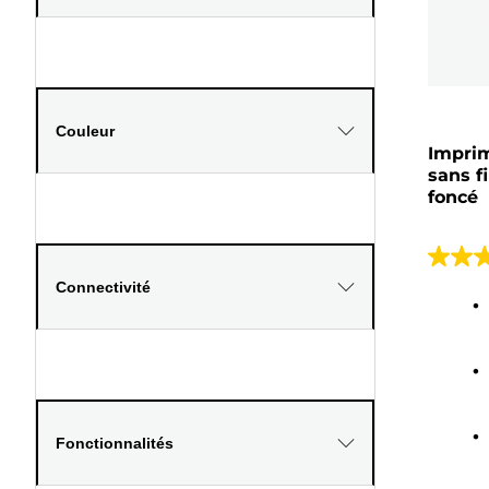
Couleur
Imprim
sans f
foncé
3.9
Connectivité
sur
5
étoiles
21
avis
Fonctionnalités