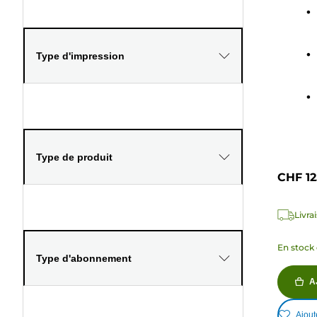
sur
5
étoiles
48
Type d'impression
avis
Type de produit
CHF 12
Livra
En stock 
Type d'abonnement
A
Ajout