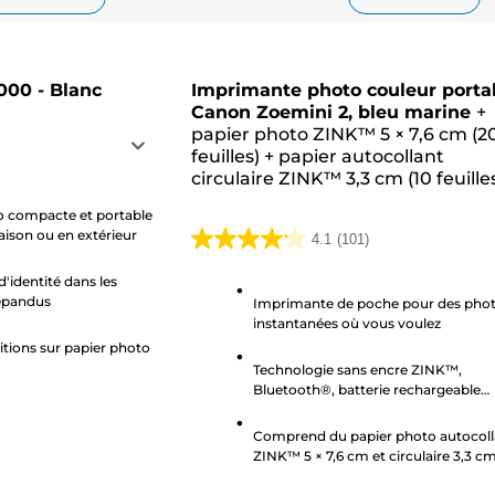
00 - Blanc
Imprimante photo couleur porta
Canon Zoemini 2, bleu marine
+
papier photo ZINK™ 5 × 7,6 cm (2
feuilles)
+
papier autocollant
circulaire ZINK™ 3,3 cm (10 feuille
 compacte et portable
aison ou en extérieur
4.1
(101)
4.1
sur
'identité dans les
répandus
5
Imprimante de poche pour des pho
instantanées où vous voulez
étoiles.
itions sur papier photo
101
Technologie sans encre ZINK™,
avis
Bluetooth®, batterie rechargeable
intégrée
Comprend du papier photo autocoll
ZINK™ 5 × 7,6 cm et circulaire 3,3 c