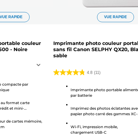
VUE RAPIDE
VUE RAPIDE
ortable couleur
Imprimante photo couleur porta
00 - Noire
sans fil Canon SELPHY QX20, Bl
sable
4.8
(11)
4.8
sur
o compacte par
mique
Imprimante photo portable aliment
5
par batterie
étoiles.
au format carte
11
rédit et mini-
Imprimez des photos éclatantes ave
avis
papier photo carré des gammes XC-
20L/XC-60L et XS-20L²
teur de cartes mémoire,
 cm
Wi-Fi, impression mobile,
chargement USB-C