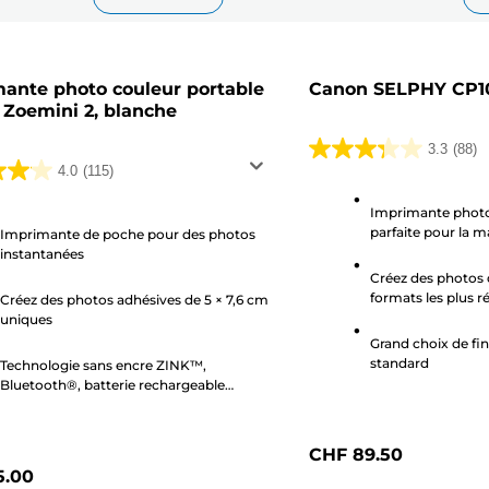
ante photo couleur portable
Canon SELPHY CP10
Zoemini 2, blanche
3.3
(88)
3.3
4.0
(115)
sur
5
Imprimante photo
parfaite pour la m
Imprimante de poche pour des photos
étoiles.
instantanées
.
88
Créez des photos d
avis
formats les plus 
Créez des photos adhésives de 5 × 7,6 cm
uniques
Grand choix de fin
standard
Technologie sans encre ZINK™,
Bluetooth®, batterie rechargeable
intégrée
CHF 89.50
5.00