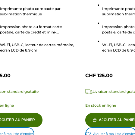
sur
5
Imprimante photo compacte par
Imprimante phot
sublimation thermique
sublimation ther
.
étoiles.
71
Impression photo au format carte
Impression photo 
avis
postale, carte de crédit et mini-
postale, carte de c
autocollant
autocollant
Wi-Fi, USB-C, lecteur de cartes mémoire,
Wi-Fi, USB-C, lec
écran LCD de 8,9 cm
écran LCD de 8,9
5.00
CHF 125.00
ison standard gratuite
Livraison standard grat
en ligne
En stock en ligne
JOUTER AU PANIER
AJOUTER AU PANIE
er à ma liste d'envies
Ajouter à ma liste d'envie