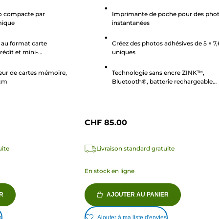
sur
5
o compacte par
Imprimante de poche pour des pho
mique
instantanées
étoiles.
118
au format carte
Créez des photos adhésives de 5 × 7
avis
rédit et mini-
uniques
teur de cartes mémoire,
Technologie sans encre ZINK™,
 cm
Bluetooth®, batterie rechargeable
intégrée
CHF 85.00
uite
Livraison standard gratuite
En stock en ligne
R
AJOUTER AU PANIER
s
Ajouter à ma liste d'envies