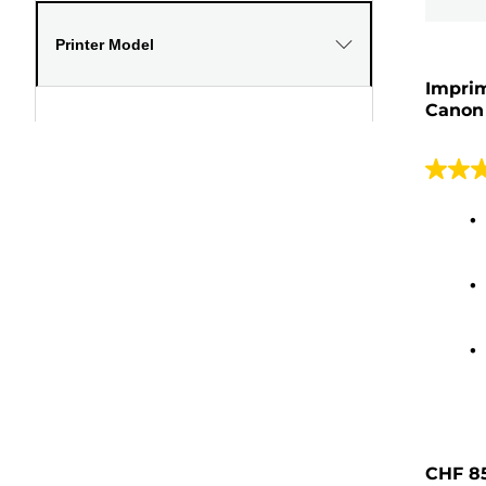
Printer Model
Imprim
Canon 
4.0
sur
5
étoiles
115
avis
CHF 8