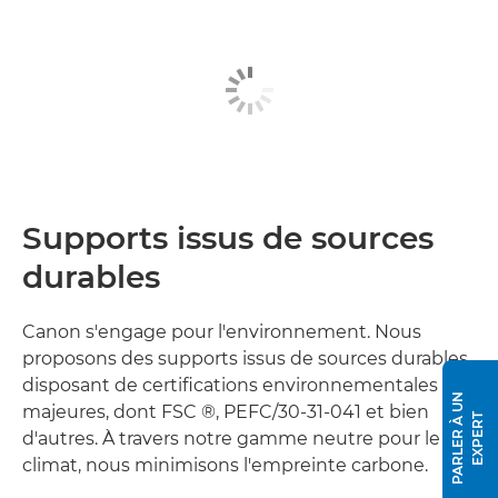
Supports issus de sources
durables
Canon s'engage pour l'environnement. Nous
proposons des supports issus de sources durables
disposant de certifications environnementales
P
A
R
L
E
R
À
U
N
E
X
P
E
R
majeures, dont FSC ®, PEFC/30-31-041 et bien
T
d'autres. À travers notre gamme neutre pour le
climat, nous minimisons l'empreinte carbone.