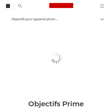
Canon Logo, back to
Objectifs pour appareil photo Canon
Bascul
Canon
Objectifs Prime