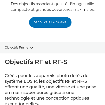
Des objectifs associant qualité d'image, taille
compacte et grandes ouvertures maximales.
DÉCOUVRIR LA GAMME
Objectifs Prime
RF et RF-S
Objectifs RF et RF-S
EF
Créés pour les appareils photo dotés du
système EOS R, les objectifs RF et RF-S
EF-S
offrent une qualité, une vitesse et une prise
en main supérieures grâce à une
technologie et une conception optiques
exceptionnelles.