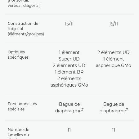
(horizontal,
vertical, diagonal)
Construction de
15/11
15/11
l'objectif
(éléments/groupes)
Optiques
1 élément
2 éléments UD
spécifiques
Super UD
1 élément
2 éléments UD
asphérique GMo
1 élément BR
2 éléments
asphériques GMo
Fonctionnalités
Bague de
Bague de
spéciales
7
7
diaphragme
diaphragme
Nombre de
11
11
lamelles du