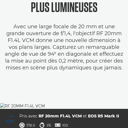
PLUS LUMINEUSES
Avec une large focale de 20 mm et une
grande ouverture de f/1,4, l'objectif RF 20mm
F1.4L VCM donne une nouvelle dimension à
vos plans larges. Capturez un remarquable
angle de vue de 94° en diagonale et effectuez
la mise au point dès 0,2 mètre, pour créer des
mises en scène plus dynamiques que jamais.
Pris avec
RF 20mm F1.4L VCM
et
EOS R5 Mark II
ouverture
vitesse d'obturation
ISO



f/16.0
1/6
100