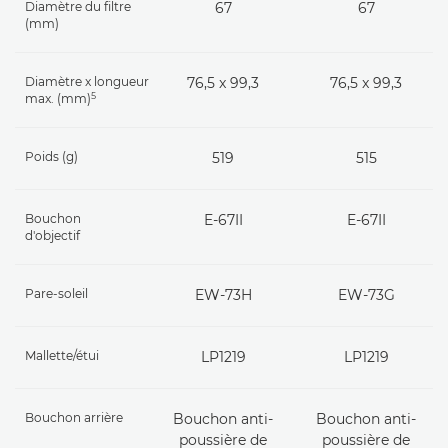
Diamètre du filtre
67
67
(mm)
Diamètre x longueur
76,5 x 99,3
76,5 x 99,3
5
max. (mm)
Poids (g)
519
515
Bouchon
E-67II
E-67II
d'objectif
Pare-soleil
EW-73H
EW-73G
Mallette/étui
LP1219
LP1219
Bouchon arrière
Bouchon anti-
Bouchon anti-
poussière de
poussière de