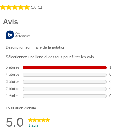
5.0
(1)
5.0
sur
5
étoiles.
1
avis