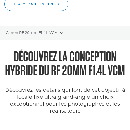
TROUVER UN REVENDEUR
Canon RF 20mm F1.4L VCM
Toggle breadcrumbs
Présentation
DÉCOUVREZ LA CONCEPTION
Caractéristiques
HYBRIDE DU RF 20MM F1.4L VCM
Galerie
Découvrez les détails qui font de cet objectif à
Commentaires
focale fixe ultra grand-angle un choix
exceptionnel pour les photographes et les
Assistance
réalisateurs
TROUVER UN REVENDEUR