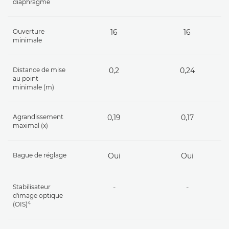
diaphragme
Ouverture
16
16
minimale
Distance de mise
0,2
0,24
au point
minimale (m)
Agrandissement
0,19
0,17
maximal (x)
Bague de réglage
Oui
Oui
Stabilisateur
-
-
d'image optique
4
(OIS)