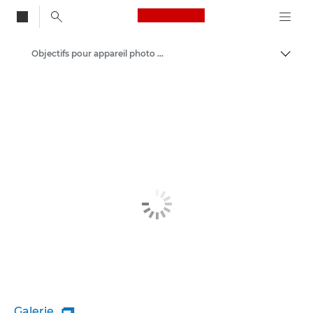
Canon Logo, back to
Objectifs pour appareil photo Canon
Bascul
Canon
Galerie
