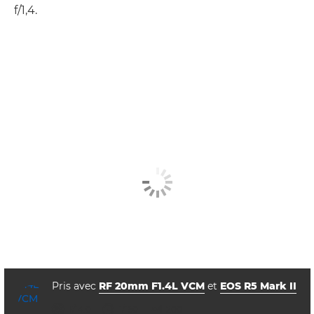
f/1,4.
Pris avec
RF 20mm F1.4L VCM
et
EOS R5 Mark II
ouverture
vitesse d'obturation
ISO



f/14.0
1/160
200