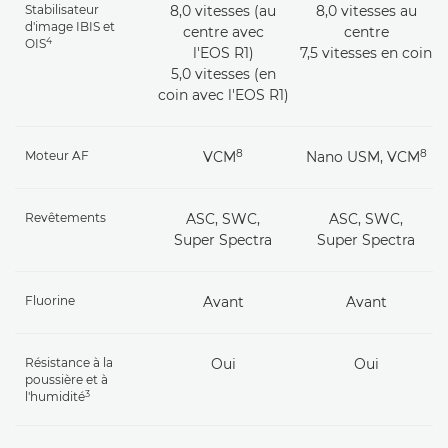
Stabilisateur
8,0 vitesses (au
8,0 vitesses au
d'image IBIS et
centre avec
centre
4
OIS
l'EOS R1)
7,5 vitesses en coin
5,0 vitesses (en
coin avec l'EOS R1)
8
8
Moteur AF
VCM
Nano USM, VCM
Revêtements
ASC, SWC,
ASC, SWC,
Super Spectra
Super Spectra
Fluorine
Avant
Avant
Résistance à la
Oui
Oui
poussière et à
3
l'humidité