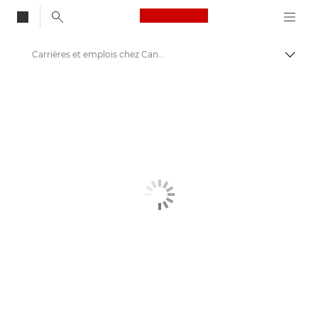
Canon Logo, back to
Carrières et emplois chez Canon
Bascul
Canon