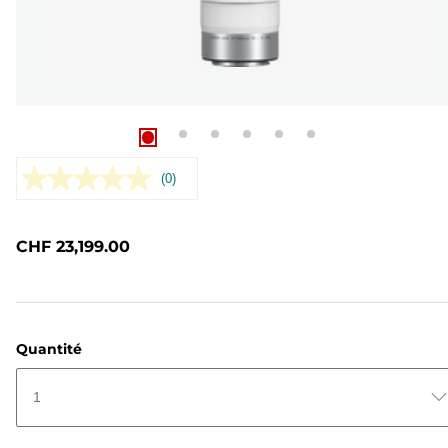
(0)
Aucune
valeur
de
notation.
CHF 23,199.00
Lien
sur
la
même
page.
Quantité
1