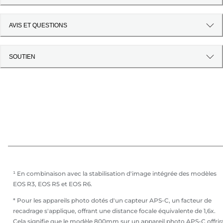
AVIS ET QUESTIONS
SOUTIEN
¹ En combinaison avec la stabilisation d'image intégrée des modèles
EOS R3, EOS R5 et EOS R6.
* Pour les appareils photo dotés d'un capteur APS-C, un facteur de
recadrage s'applique, offrant une distance focale équivalente de 1,6x.
Cela signifie que le modèle 800mm sur un appareil photo APS-C offrir