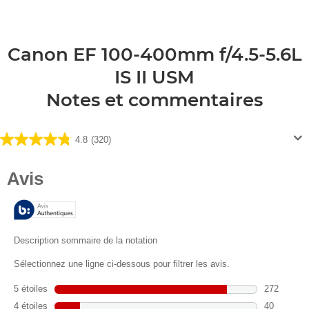
Canon EF 100-400mm f/4.5-5.6L
IS II USM
Notes et commentaires
4.8
(320)
4.8
sur
5
étoiles.
320
avis