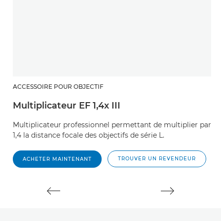
ACCESSOIRE POUR OBJECTIF
A
Multiplicateur EF 1,4x III
M
Multiplicateur professionnel permettant de multiplier par
M
1,4 la distance focale des objectifs de série L.
di
TROUVER UN REVENDEUR
ACHETER MAINTENANT