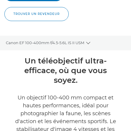
TROUVER UN REVENDEUR
Canon EF 100-400mm f/4.5-5.6L IS II USM
Toggle breadcrumbs
Présentation
Un téléobjectif ultra-
efficace, où que vous
Caractéristiques
soyez.
Commentaires
Un objectif 100-400 mm compact et
TROUVER UN REVENDEUR
hautes performances, idéal pour
photographier la faune, les scènes
d'action et les événements sportifs. Le
stabilisateur d'image 4 vitesses et les