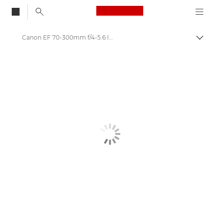
Canon Logo, back to
Canon EF 70-300mm f/4-5.6 IS II USM - Objectifs - Objectifs photo
Bascul
Canon
Objectifs pour appareil photo Canon