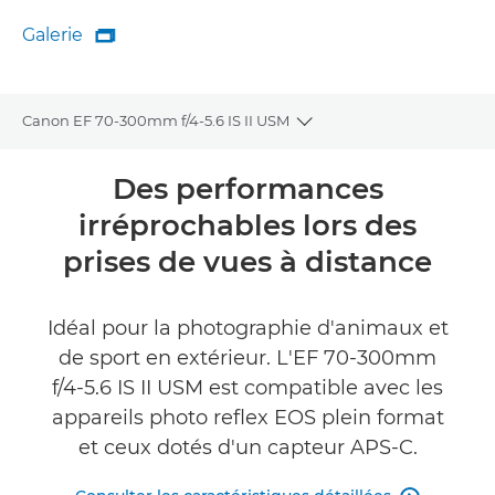
Galerie

Galerie
Canon EF 70-300mm f/4-5.6 IS II USM
Toggle breadcrumbs
Présentation
Des performances
irréprochables lors des
Caractéristiques
prises de vues à distance
Galerie
Idéal pour la photographie d'animaux et
TROUVER UN REVENDEUR
de sport en extérieur. L'EF 70-300mm
f/4-5.6 IS II USM est compatible avec les
appareils photo reflex EOS plein format
et ceux dotés d'un capteur APS-C.