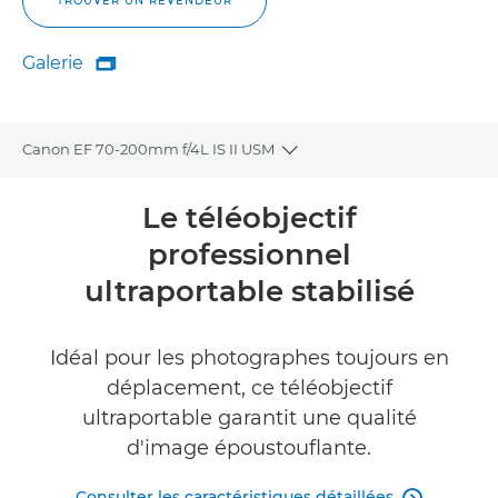
TROUVER UN REVENDEUR
Galerie

Galerie
Canon EF 70-200mm f/4L IS II USM
Toggle breadcrumbs
Présentation
Le téléobjectif
professionnel
Caractéristiques
ultraportable stabilisé
Galerie
Idéal pour les photographes toujours en
Commentaires
déplacement, ce téléobjectif
ultraportable garantit une qualité
TROUVER UN REVENDEUR
d'image époustouflante.
Consulter les caractéristiques détaillées