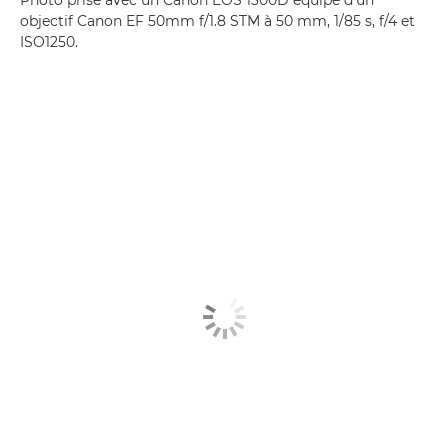
Photo prise avec un Canon EOS 1300D équipé d'un
objectif Canon EF 50mm f/1.8 STM à 50 mm, 1/85 s, f/4 et
ISO1250.