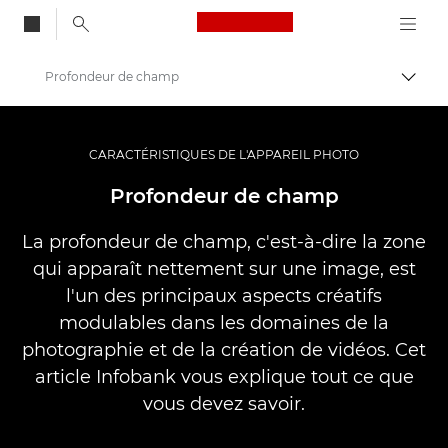
Canon Logo, back to
Profondeur de champ
Bascul
Canon
Vidéo et photographie professionnelles
CARACTÉRISTIQUES DE L'APPAREIL PHOTO
Banque d'informations : source d'informations sur la photographie
Profondeur de champ
La profondeur de champ, c'est-à-dire la zone
qui apparaît nettement sur une image, est
l'un des principaux aspects créatifs
modulables dans les domaines de la
photographie et de la création de vidéos. Cet
article Infobank vous explique tout ce que
vous devez savoir.