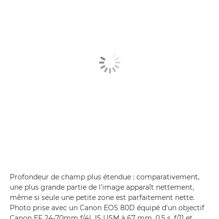
Profondeur de champ plus étendue : comparativement,
une plus grande partie de l'image apparaît nettement,
même si seule une petite zone est parfaitement nette.
Photo prise avec un Canon EOS 80D équipé d'un objectif
Canon EF 24-70mm f/4L IS USM à 67 mm, 0,5 s, f/11 et