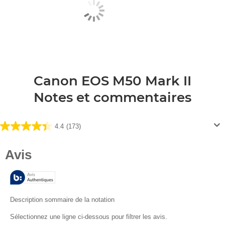
Canon EOS M50 Mark II
Notes et commentaires
4.4
(173)
4.4
sur
5
étoiles.
173
avis