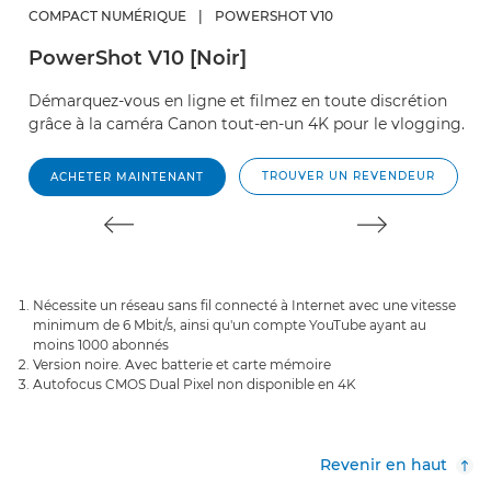
COMPACT NUMÉRIQUE
|
POWERSHOT V10
U
PowerShot V10 [Noir]
c
Démarquez-vous en ligne et filmez en toute discrétion
grâce à la caméra Canon tout-en-un 4K pour le vlogging.
TROUVER UN REVENDEUR
ACHETER MAINTENANT
Nécessite un réseau sans fil connecté à Internet avec une vitesse
minimum de 6 Mbit/s, ainsi qu'un compte YouTube ayant au
moins 1000 abonnés
Version noire. Avec batterie et carte mémoire
Autofocus CMOS Dual Pixel non disponible en 4K
Revenir en haut