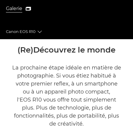
Galerie

Galerie
Canon EOS R10
Toggle breadcrumbs
Présentation
(Re)Découvrez le monde
Caractéristiques
La prochaine étape idéale en matière de
photographie. Si vous étiez habitué à
Galerie
votre premier reflex, à un smartphone
Commentaires
ou à un appareil photo compact,
l'EOS R10 vous offre tout simplement
Assistance
plus. Plus de technologie, plus de
fonctionnalités, plus de portabilité, plus
TROUVER UN REVENDEUR
de créativité.