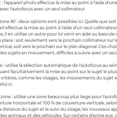
: l'appareil photo effectue la mise au point à l'aide d'u
'avec l'autofocus avec un seul collimateur
one AF : deux options sont possibles ici. Quelle que soit 
reil effectue la mise au point à l'aide d'un seul collimateur
, il en utilise un autre pour lui venir en aide ou bascule 
a place : soit seulement vers le prochain collimateur sur l
ertical, soit vers le prochain sur le plan diagonal. Ces cho
des sujets en mouvement, difficiles à suivre avec un seul
e : utilise la sélection automatique de l'autofocus au sei
tuant facultativement la mise au point sur le sujet le pl
rs critères, comme les visages, les mouvements du sujet e
lui-ci.
 zone : utilise une zone beaucoup plus large pour l'autof
ture horizontale et 100 % de couverture verticale, selon l
 la distance du sujet et le suivi du visage, les nouveaux a
i des animaux et des véhicules. Sur certains d'entre eux, 