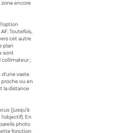
ne zone encore
l'option
 AF. Toutefois,
vers cet autre
e plan
ix sont
 collimateur ;
n d'une vaste
us proche ou en
t la distance
ocus (jusqu'à
'objectif). En
ppareils photo
cette fonction