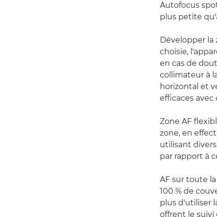
Autofocus spot 
plus petite qu
Développer la z
choisie, l'appa
en cas de doute
collimateur à l
horizontal et v
efficaces avec 
Zone AF flexibl
zone, en effec
utilisant dive
par rapport à ce
AF sur toute la
100 % de couver
plus d'utiliser
offrent le suiv