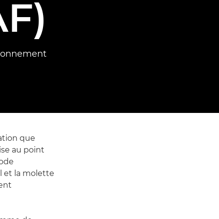
AF)
tionnement
sation que
se au point
mode
l et la molette
ent