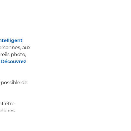
ntelligent
,
personnes, aux
reils photo,
.
Découvrez
t possible de
nt être
emières