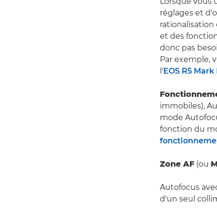
Lorsque vous u
réglages et d'o
rationalisatio
et des fonctio
donc pas besoi
Par exemple, v
l'
EOS R5 Mark I
Fonctionneme
immobiles), Au
mode Autofocus
fonction du m
fonctionnemen
Zone AF
(ou
M
Autofocus avec 
d'un seul coll