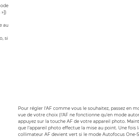
mode
»])
e au
, si
Pour régler l'AF comme vous le souhaitez, passez en mo
vue de votre choix (l'AF ne fonctionne qu'en mode aut
appuyez sur la touche AF de votre appareil photo. Main
que l'appareil photo effectue la mise au point. Une fois l
collimateur AF devient vert si le mode Autofocus One-Sh