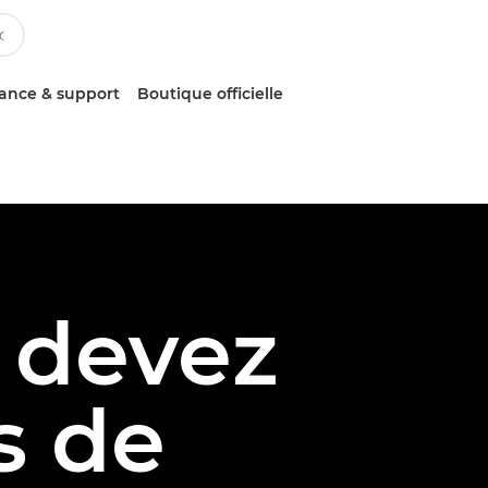
tance & support
Boutique officielle
 devez
s de