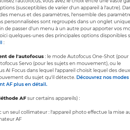
tilisez l'autofocus, vous avez le choix entre une vaste
ptions (susceptibles de varier d'un appareil à l'autre). D
n des menus et des paramètres, l'ensemble des paramètr
ns personnalisées sont regroupés dans un onglet unique
n de passer d'un menu à un autre pour apporter vos mod
oici quelques-unes des principales options disponibles 
I
:
nt de l'autofocus
: le mode Autofocus One-Shot (pour l
tofocus Servo (pour les sujets en mouvement), ou le
 AI Focus dans lequel l'appareil choisit lequel des deux 
ouvement du sujet qu'il détecte.
Découvrez nos modes
t AF plus en détail.
éthode AF
sur certains appareils) :
un seul collimateur : l'appareil photo effectue la mise au
imateur AF