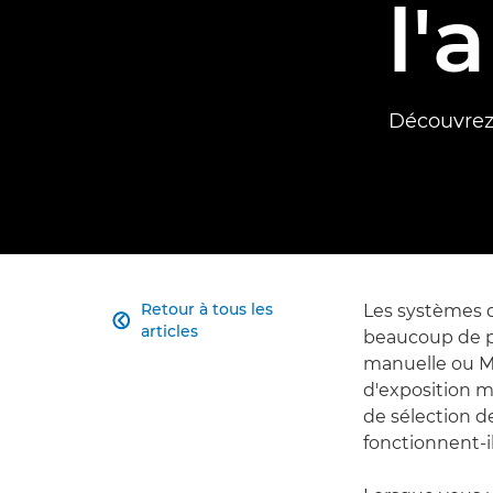
l'
Découvrez
Retour à tous les
Les systèmes d

articles
beaucoup de p
manuelle ou MF
d'exposition m
de sélection d
fonctionnent-il