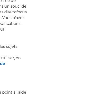
 gamme de
ans un souci de
es d'autofocus
. Vous n'avez
ifications.
sur
es sujets
utiliser, en
 de
 point à l'aide