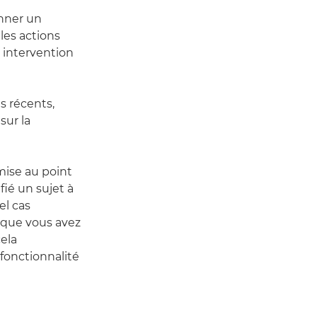
onner un
 les actions
 intervention
s récents,
sur la
 mise au point
fié un sujet à
el cas
t que vous avez
cela
 fonctionnalité