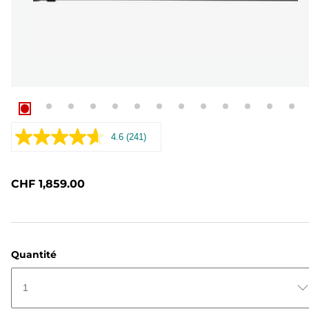
4.6
(241)
Lire
241
avis.
Lien
CHF 1,859.00
sur
la
même
page.
Quantité
1