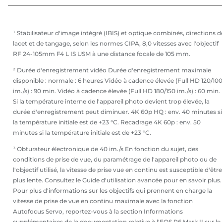
¹ Stabilisateur d'image intégré (IBIS) et optique combinés, directions d
lacet et de tangage, selon les normes CIPA, 8,0 vitesses avec l'objectif
RF 24-105mm F4 L IS USM à une distance focale de 105 mm.
² Durée d'enregistrement vidéo Durée d'enregistrement maximale
disponible : normale : 6 heures Vidéo à cadence élevée (Full HD 120/10
im./s) : 90 min. Vidéo à cadence élevée (Full HD 180/150 im./s) : 60 min.
Si la température interne de l'appareil photo devient trop élevée, la
durée d'enregistrement peut diminuer. 4K 60p HQ : env. 40 minutes si
la température initiale est de +23 °C. Recadrage 4K 60p : env. 50
minutes si la température initiale est de +23 °C.
³ Obturateur électronique de 40 im./s En fonction du sujet, des
conditions de prise de vue, du paramétrage de l'appareil photo ou de
l'objectif utilisé, la vitesse de prise vue en continu est susceptible d'être
plus lente. Consultez le Guide d'utilisation avancée pour en savoir plus.
Pour plus d'informations sur les objectifs qui prennent en charge la
vitesse de prise de vue en continu maximale avec la fonction
Autofocus Servo, reportez-vous à la section Informations
supplémentaires de la documentation relative à l'EOS R6 Mark II sur le