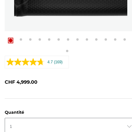
4.7
(169)
Lire
169
avis.
Lien
CHF 4,999.00
sur
la
même
page.
Quantité
1