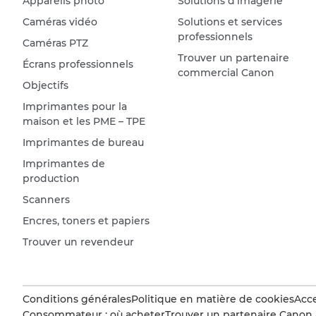
Appareils photo
Solutions d'imagerie
Caméras vidéo
Solutions et services
professionnels
Caméras PTZ
Trouver un partenaire
Écrans professionnels
commercial Canon
Objectifs
Imprimantes pour la
maison et les PME – TPE
Imprimantes de bureau
Imprimantes de
production
Scanners
Encres, toners et papiers
Trouver un revendeur
Conditions générales
Politique en matière de cookies
Acce
Consommateur : où acheter
Trouver un partenaire Canon 