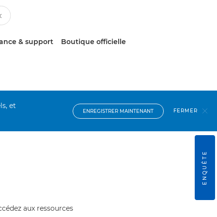
tance & support
Boutique officielle
s, et
FERMER
ENREGISTRER MAINTENANT
ENQUÊTE
accédez aux ressources