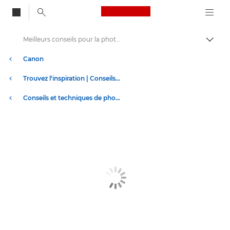
Canon Logo, back to
Meilleurs conseils pour la photographie urbaine
Bascul
Canon
Trouvez l'inspiration | Conseils de photographie et d'impression et guides de l'acheteur
Conseils et techniques de photographie et d'impression