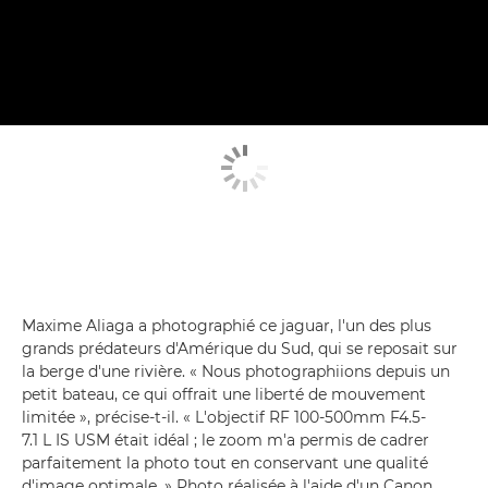
Maxime Aliaga a photographié ce jaguar, l'un des plus
grands prédateurs d'Amérique du Sud, qui se reposait sur
la berge d'une rivière. « Nous photographiions depuis un
petit bateau, ce qui offrait une liberté de mouvement
limitée », précise-t-il. « L'objectif RF 100-500mm F4.5-
7.1 L IS USM était idéal ; le zoom m'a permis de cadrer
parfaitement la photo tout en conservant une qualité
d'image optimale. » Photo réalisée à l'aide d'un Canon