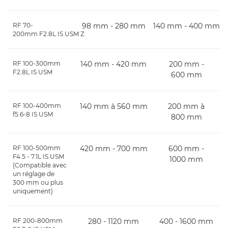
RF 70-
98 mm - 280 mm
140 mm - 400 mm
200mm F2.8L IS USM Z
RF 100-300mm
140 mm - 420 mm
200 mm -
F2.8L IS USM
600 mm
RF 100-400mm
140 mm à 560 mm
200 mm à
f5.6-8 IS USM
800 mm
RF 100-500mm
420 mm - 700 mm
600 mm -
F4.5 - 7.1L IS USM
1000 mm
(Compatible avec
un réglage de
300 mm ou plus
uniquement)
RF 200-800mm
280 - 1120 mm
400 - 1600 mm