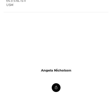
f/4.5-5.6L IS II
USM
Angela Nicholson