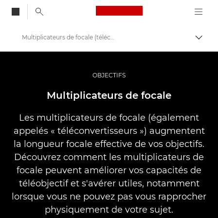
Canon Logo, back to
Multiplicateurs de focale (téléconvertisseurs)
Bascul
Canon
Vidéo et photographie professionnelles
OBJECTIFS
Banque d'informations : source d'informations sur la photographie
Multiplicateurs de focale
Les multiplicateurs de focale (également
appelés « téléconvertisseurs ») augmentent
la longueur focale effective de vos objectifs.
Découvrez comment les multiplicateurs de
focale peuvent améliorer vos capacités de
téléobjectif et s'avérer utiles, notamment
lorsque vous ne pouvez pas vous rapprocher
physiquement de votre sujet.