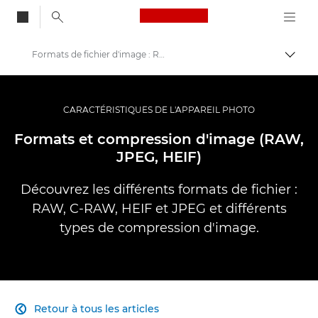
Canon Logo, back to
Formats de fichier d'image : RAW, JPEG et bien plus encore
Bascul
Canon
Vidéo et photographie professionnelles
CARACTÉRISTIQUES DE L'APPAREIL PHOTO
Banque d'informations : source d'informations sur la photographie
Formats et compression d'image (RAW,
JPEG, HEIF)
Découvrez les différents formats de fichier :
RAW, C-RAW, HEIF et JPEG et différents
types de compression d'image.
Retour à tous les articles
