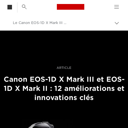
Canon Logo, back t
Le Canon EOS-1D X Mark III comparé au Mark II
Bascu
entre
Canon
les
fils
Vidéo et photographie professionnelles
d'Ari
Histoires
ARTICLE
Canon EOS-1D X Mark III et EOS-
1D X Mark II : 12 améliorations et
innovations clés