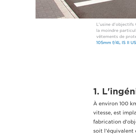
L'usine d'objectif
la moindre particul
vêtements de prote
105mm f/4L IS II U
1. L'ingé
À environ 100 km
vitesse, est impl
fabrication d'obj
soit l'équivalent