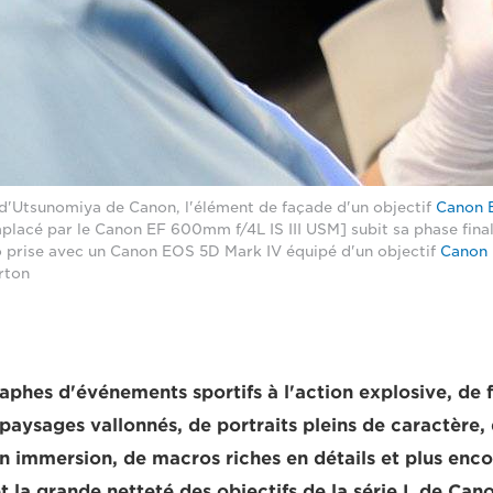
s d'Utsunomiya de Canon, l'élément de façade d'un objectif
Canon E
lacé par le Canon EF 600mm f/4L IS III USM] subit sa phase final
to prise avec un Canon EOS 5D Mark IV équipé d'un objectif
Canon 
rton
aphes d'événements sportifs à l'action explosive, de 
paysages vallonnés, de portraits pleins de caractère,
 immersion, de macros riches en détails et plus encor
t la grande netteté des objectifs de la série L de Cano