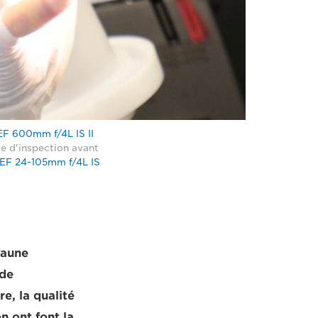
F 600mm f/4L IS II
e d'inspection avant
EF 24-105mm f/4L IS
faune
 de
e, la qualité
n ont font la