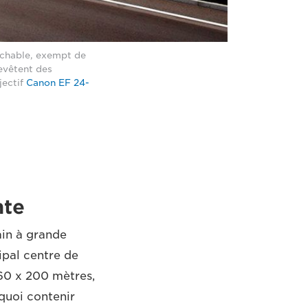
ochable, exempt de
revêtent des
jectif
Canon EF 24-
nte
ain à grande
ipal centre de
160 x 200 mètres,
 quoi contenir