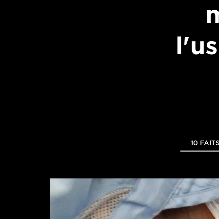
m
l'u
10 FAIT