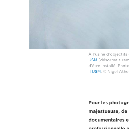
À l'usine d'objectif
USM
[désormais remp
d'être installé. Pho
II USM
. © Nigel Athe
Pour les photogr
majestueuse, de 
documentaires en
professionnelle e