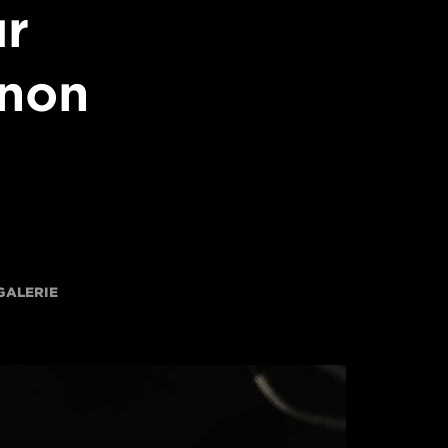
ur
anon
GALERIE