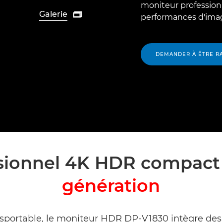
moniteur profession
Galerie

performances d'imag
DEMANDER À ÊTRE R
ssionnel 4K HDR compac
génération
sportable, le moniteur HDR DP-V1830 intègre des 