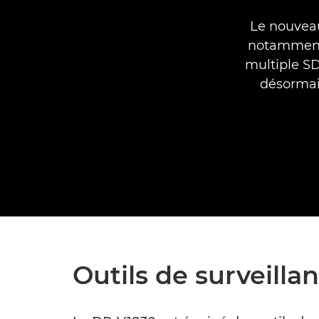
Le nouveau 
notamment 
multiple SD
désormai
Outils de surveill