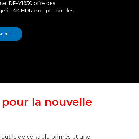
nel DP-V1830 offre des
erie 4K HDR exceptionnelles.
APPELÉ
t
pour la nouvelle
outils de contrôle primés et une