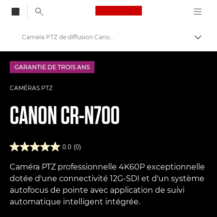
Canon Logo, back to
Caméra PTZ de diffusion Canon CR-N700
Bascul
Canon
GARANTIE DE TROIS ANS
Caméras PTZ et caméras de surveillance à distance
CAMÉRAS PTZ
CANON
CR-N700
0.0
(0)
Caméra PTZ professionnelle 4K60P exceptionnelle
dotée d'une connectivité 12G-SDI et d'un système
autofocus de pointe avec application de suivi
automatique intelligent intégrée.