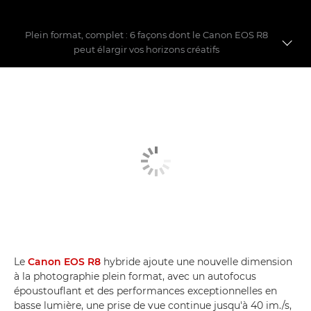
Plein format, complet : 6 façons dont le Canon EOS R8
peut élargir vos horizons créatifs
Première séance photo réalisée avec l'EOS R8
6 caractéristiques principales
Comparatif entre l'EOS R8, l'EOS R7 et l'EOS RP
Le
Canon EOS R8
hybride ajoute une nouvelle dimension
à la photographie plein format, avec un autofocus
époustouflant et des performances exceptionnelles en
basse lumière, une prise de vue continue jusqu'à 40 im./s,