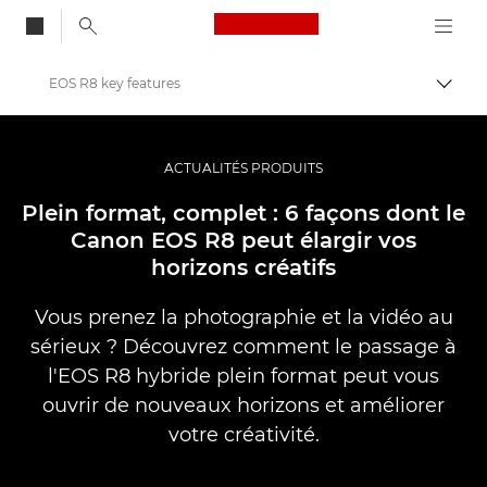
Canon Logo, back to
EOS R8 key features
Bascul
Canon
Vidéo et photographie professionnelles
ACTUALITÉS PRODUITS
Actualités
Plein format, complet : 6 façons dont le
Canon EOS R8 peut élargir vos
horizons créatifs
Vous prenez la photographie et la vidéo au
sérieux ? Découvrez comment le passage à
l'EOS R8 hybride plein format peut vous
ouvrir de nouveaux horizons et améliorer
votre créativité.