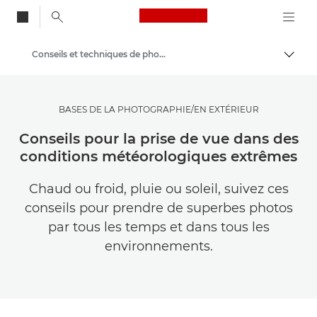
Canon Logo, back to
Conseils et techniques de photographie et d'impression
Bascul
Canon
Trouvez l'inspiration | Conseils de photographie et d'impression et guides de l'acheteur
BASES DE LA PHOTOGRAPHIE/EN EXTÉRIEUR
Conseils pour la prise de vue dans des
conditions météorologiques extrêmes
Chaud ou froid, pluie ou soleil, suivez ces
conseils pour prendre de superbes photos
par tous les temps et dans tous les
environnements.