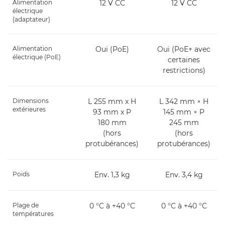
Alimentation
12 V CC
12 V CC
électrique
(adaptateur)
Alimentation
Oui (PoE)
Oui (PoE+ avec
électrique (PoE)
certaines
restrictions)
Dimensions
L 255 mm x H
L 342 mm × H
extérieures
93 mm x P
145 mm × P
180 mm
245 mm
(hors
(hors
protubérances)
protubérances)
Poids
Env. 1,3 kg
Env. 3,4 kg
Plage de
0 °C à +40 °C
0 °C à +40 °C
températures