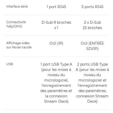
Interface série
1 port RJ45
5 ports RJ45
Connectivité
D-Sub 9 broches
2 x D-Sub
Tally/GPIO
x 1
25 broches
Affichage vidéo
OUI (IP)
OUI (ENTRÉE
sur l'écran tactile
SDI/IP)
USB
1 port USB Type A
2 ports USB Type
(pour les mises à
A (pour les mises à
niveau du
niveau du
micrologiciel,
micrologiciel et
l'enregistrement
l'enregistrement
des paramètres et
des paramètres,
la connexion
connexion Stream
Stream Deck)
Deck)