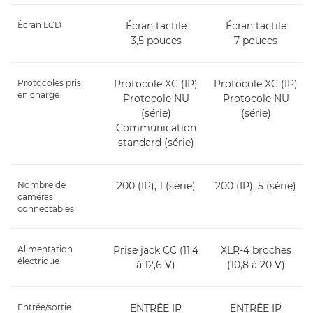
Écran LCD
Écran tactile
Écran tactile
3,5 pouces
7 pouces
Protocoles pris
Protocole XC (IP)
Protocole XC (IP)
en charge
Protocole NU
Protocole NU
(série)
(série)
Communication
standard (série)
Nombre de
200 (IP), 1 (série)
200 (IP), 5 (série)
caméras
connectables
Alimentation
Prise jack CC (11,4
XLR-4 broches
électrique
à 12,6 V)
(10,8 à 20 V)
Entrée/sortie
ENTRÉE IP
ENTRÉE IP