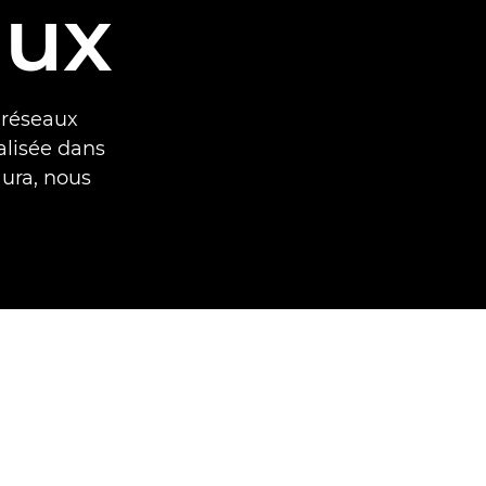
aux
s réseaux
alisée dans
aura, nous