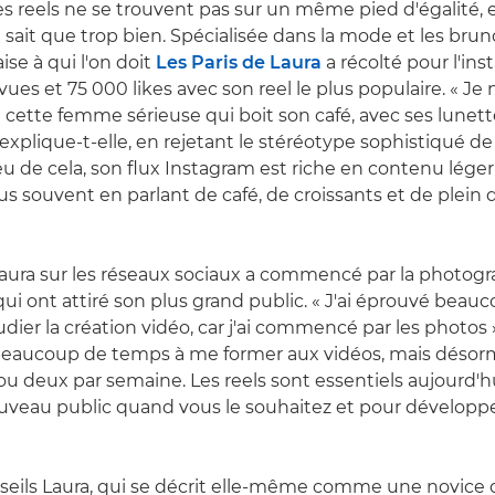
les reels ne se trouvent pas sur un même pied d'égalité, 
sait que trop bien. Spécialisée dans la mode et les brun
aise à qui l'on doit
Les Paris de Laura
a récolté pour l'ins
 vues et 75 000 likes avec son reel le plus populaire. « Je
 cette femme sérieuse qui boit son café, avec ses lunette
, explique-t-elle, en rejetant le stéréotype sophistiqué 
ieu de cela, son flux Instagram est riche en contenu lége
plus souvent en parlant de café, de croissants et de plein 
aura sur les réseaux sociaux a commencé par la photogr
qui ont attiré son plus grand public. « J'ai éprouvé beau
tudier la création vidéo, car j'ai commencé par les photos 
is beaucoup de temps à me former aux vidéos, mais désorm
u deux par semaine. Les reels sont essentiels aujourd'h
veau public quand vous le souhaitez et pour développe
seils Laura, qui se décrit elle-même comme une novice d