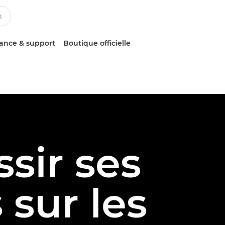
tance & support
Boutique officielle
sir ses
 sur les