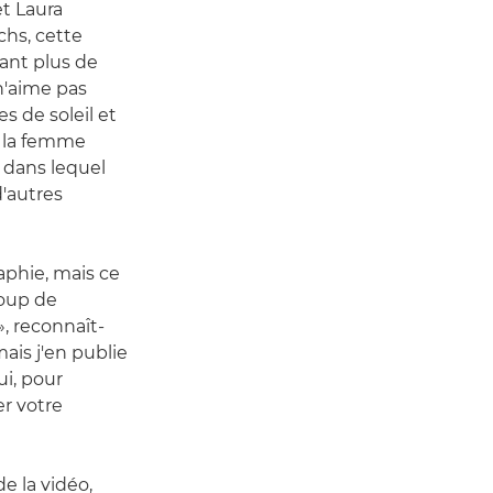
et Laura
chs, cette
tant plus de
 n'aime pas
s de soleil et
de la femme
r dans lequel
d'autres
aphie, mais ce
coup de
», reconnaît-
ais j'en publie
ui, pour
r votre
e la vidéo,