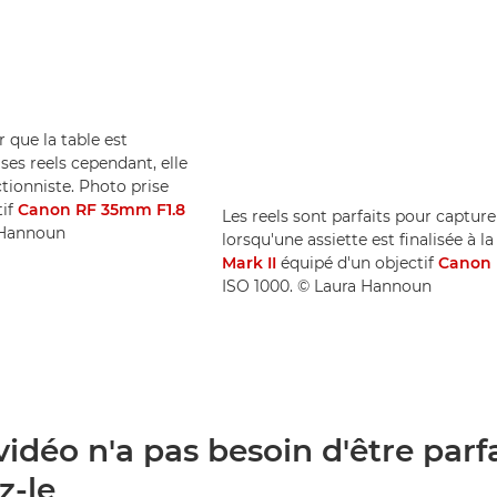
 que la table est
ses reels cependant, elle
tionniste. Photo prise
tif
Canon RF 35mm F1.8
Les reels sont parfaits pour captur
a Hannoun
lorsqu'une assiette est finalisée à 
Mark II
équipé d'un objectif
Canon 
ISO 1000. © Laura Hannoun
 vidéo n'a pas besoin d'être parfa
z-le