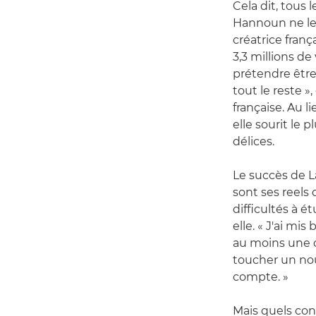
Cela dit, tous 
Hannoun ne le 
créatrice franç
3,3 millions de
prétendre être
tout le reste »
française. Au l
elle sourit le 
délices.
Le succès de L
sont ses reels 
difficultés à é
elle. « J'ai m
au moins une o
toucher un nou
compte. »
Mais quels con