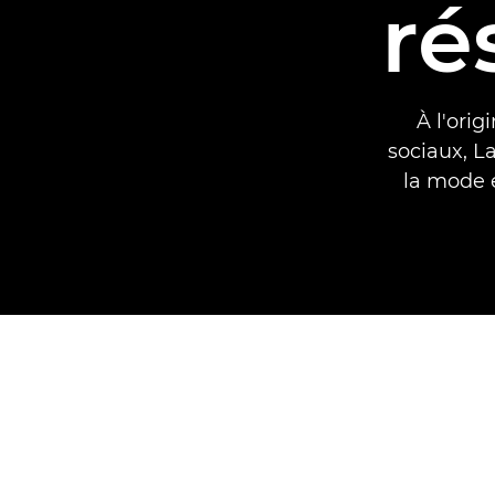
ré
À l'orig
sociaux, L
la mode e