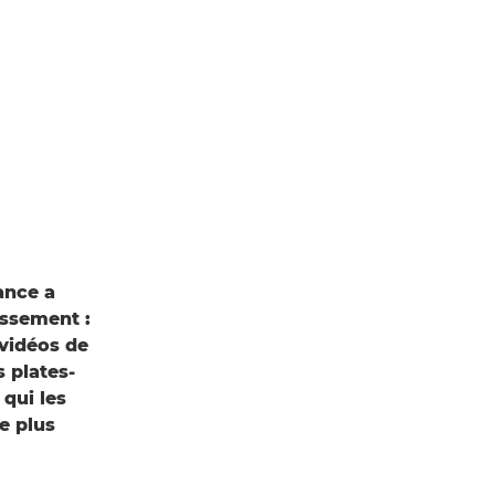
ance a
issement :
 vidéos de
 plates-
qui les
e plus