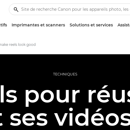
tifs
Imprimantes et scanners
Solutions et services
Assis
ake reels look good
TECHNIQUES
ls pour réus
t ses vidéos