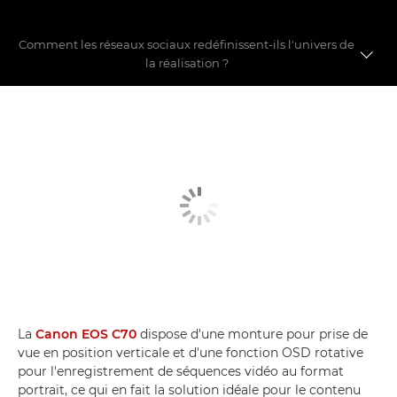
Comment les réseaux sociaux redéfinissent-ils l'univers de
la réalisation ?
Repousser les limites
Se faire un nom
Débat à propos des réseaux sociaux
La
Canon EOS C70
dispose d'une monture pour prise de
vue en position verticale et d'une fonction OSD rotative
pour l'enregistrement de séquences vidéo au format
portrait, ce qui en fait la solution idéale pour le contenu