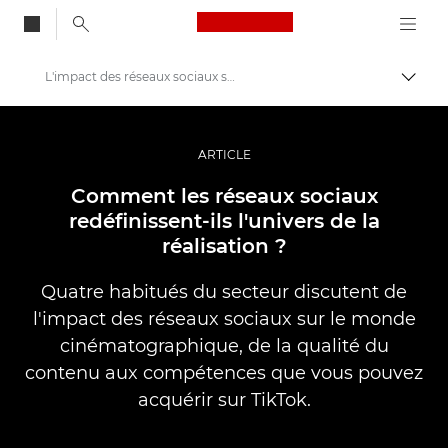
Canon Logo, back to
L'impact des réseaux sociaux sur la réalisation
Bascul
Canon
Vidéo et photographie professionnelles
ARTICLE
Histoires
Comment les réseaux sociaux
redéfinissent-ils l'univers de la
réalisation ?
Quatre habitués du secteur discutent de
l'impact des réseaux sociaux sur le monde
cinématographique, de la qualité du
contenu aux compétences que vous pouvez
acquérir sur TikTok.