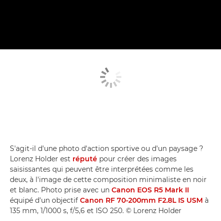
S'agit-il d'une photo d'action sportive ou d'un paysage ?
Lorenz Holder est
réputé
pour créer des images
saisissantes qui peuvent être interprétées comme les
deux, à l'image de cette composition minimaliste en noir
et blanc. Photo prise avec un
Canon EOS R5 Mark II
équipé d'un objectif
Canon RF 70-200mm F2.8L IS USM
à
135 mm, 1/1000 s, f/5,6 et ISO 250. © Lorenz Holder