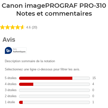
Canon imagePROGRAF PRO-310
Notes et commentaires
4.6
(20)
4.6
sur
5
étoiles.
20
avis