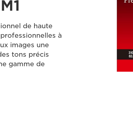
SM1
ionnel de haute
 professionnelles à
 aux images une
des tons précis
une gamme de