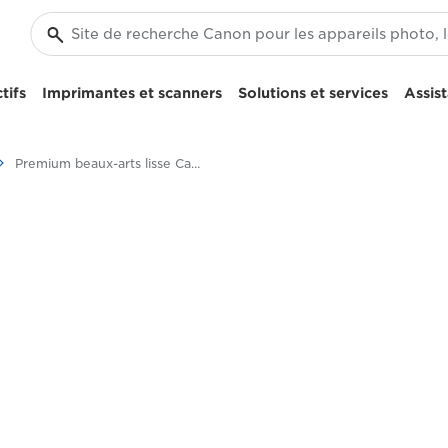
tifs
Imprimantes et scanners
Solutions et services
Assis
Premium beaux-arts lisse Canon FA-SM1 - A4, A3, A3+, A2