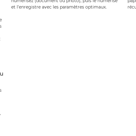
numérisez (document ou photo), puis le numérise
pap
et l'enregistre avec les paramètres optimaux.
récu
e
s
x
au
s
*