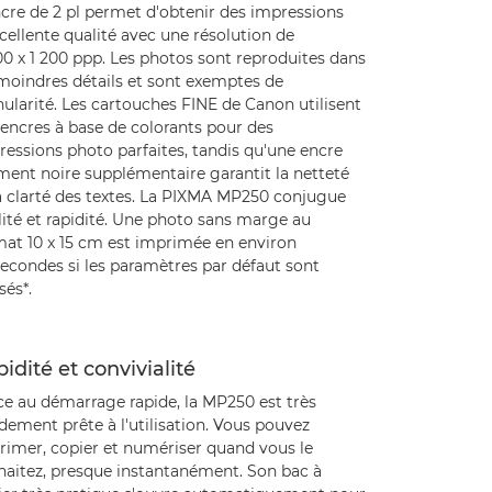
ncre de 2 pl permet d'obtenir des impressions
cellente qualité avec une résolution de
0 x 1 200 ppp. Les photos sont reproduites dans
 moindres détails et sont exemptes de
ularité. Les cartouches FINE de Canon utilisent
 encres à base de colorants pour des
essions photo parfaites, tandis qu'une encre
ment noire supplémentaire garantit la netteté
la clarté des textes. La PIXMA MP250 conjugue
ité et rapidité. Une photo sans marge au
mat 10 x 15 cm est imprimée en environ
econdes si les paramètres par défaut sont
isés*.
idité et convivialité
ce au démarrage rapide, la MP250 est très
dement prête à l'utilisation. Vous pouvez
rimer, copier et numériser quand vous le
haitez, presque instantanément. Son bac à