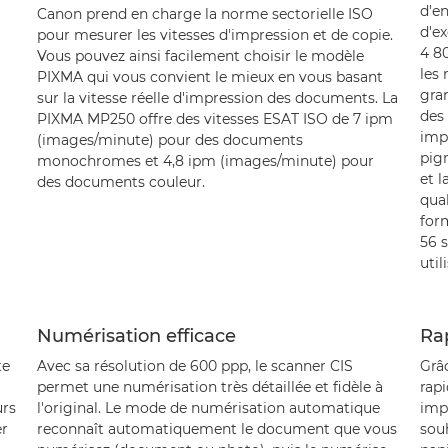
d'e
Canon prend en charge la norme sectorielle ISO
d'ex
pour mesurer les vitesses d'impression et de copie.
4 80
Vous pouvez ainsi facilement choisir le modèle
les
PIXMA qui vous convient le mieux en vous basant
gran
sur la vitesse réelle d'impression des documents. La
des
PIXMA MP250 offre des vitesses ESAT ISO de 7 ipm
impr
(images/minute) pour des documents
pig
monochromes et 4,8 ipm (images/minute) pour
et 
des documents couleur.
qual
for
56 s
util
Numérisation efficace
Rap
te
Avec sa résolution de 600 ppp, le scanner CIS
Grâ
permet une numérisation très détaillée et fidèle à
rapi
urs
l'original. Le mode de numérisation automatique
imp
r
reconnaît automatiquement le document que vous
sou