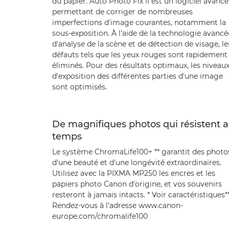
du papier. Auto Photo Fix II est un logiciel avancé
permettant de corriger de nombreuses
imperfections d'image courantes, notamment la
sous-exposition. À l'aide de la technologie avancé
d'analyse de la scène et de détection de visage, le
défauts tels que les yeux rouges sont rapidement
éliminés. Pour des résultats optimaux, les niveau
d'exposition des différentes parties d'une image
sont optimisés.
De magnifiques photos qui résistent 
temps
Le système ChromaLife100+ ** garantit des photo
d'une beauté et d'une longévité extraordinaires.
Utilisez avec la PIXMA MP250 les encres et les
papiers photo Canon d'origine, et vos souvenirs
resteront à jamais intacts. * Voir caractéristiques*
Rendez-vous à l'adresse www.canon-
europe.com/chromalife100