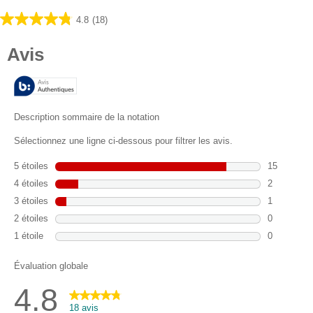
4.8
(18)
4.8
sur
5
étoiles.
18
avis