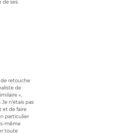
e de ses
s de retouche
aliste de
milaire »,
 Je n'étais pas
 et de faire
en particulier
vous-même
er toute