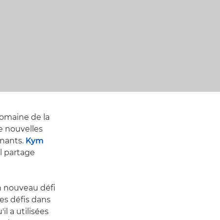
domaine de la
e nouvelles
enants.
Kym
il partage
n nouveau défi
es défis dans
il a utilisées