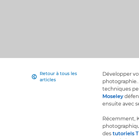
Retour à tous les
Développer vot

articles
photographie. 
techniques peu
Moseley
défend
ensuite avec 
Récemment, Kym
photographiqu
des
tutoriels 