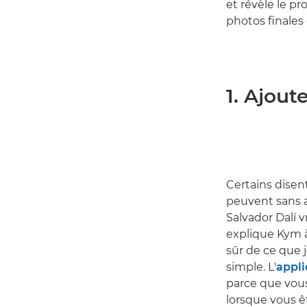
et révèle le pr
photos finales
1. Ajout
Certains disen
peuvent sans a
Salvador Dalí v
explique Kym à
sûr de ce que j
simple. L'
appl
parce que vou
lorsque vous ê