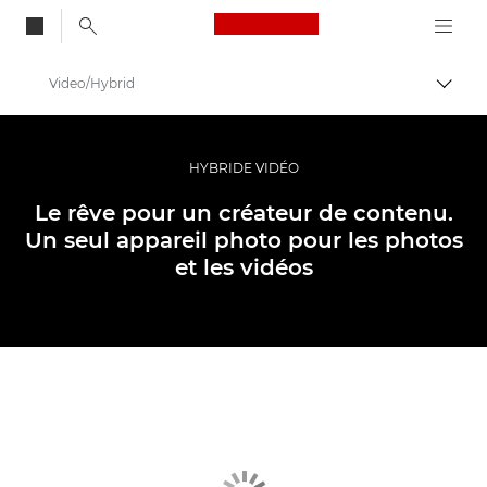
Canon Logo, back to
Video/Hybrid
Bascul
Canon
Appareils photo numériques
HYBRIDE VIDÉO
EOS R6
Le rêve pour un créateur de contenu.
Un seul appareil photo pour les photos
et les vidéos