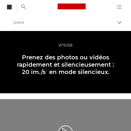
Canon Logo, back to
Speed
Bascul
Canon
Appareils photo numériques
VITESSE
EOS R6
Prenez des photos ou vidéos
rapidement et silencieusement :
1
20 im./s
en mode silencieux.