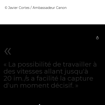
©
Javier Cortes
/ Ambassadeur Canon
« La possibilité de travailler à
des vitesses allant jusqu'à
20 im./s a facilité la capture
d'un moment décisif. »