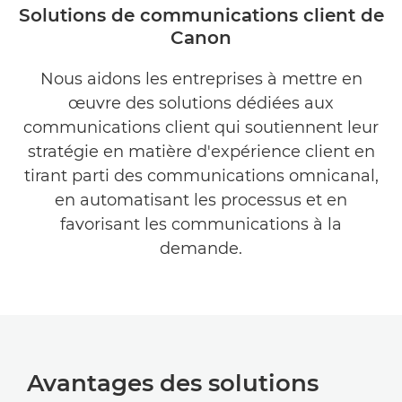
AVANTAGES
Solutions de communications client de
Canon
ÉTUDE DE CAS
Nous aidons les entreprises à mettre en
INFORMATIONS SUR LE MARCHÉ
œuvre des solutions dédiées aux
communications client qui soutiennent leur
LOGICIELS associés
stratégie en matière d'expérience client en
tirant parti des communications omnicanal,
ALLEZ PLUS LOIN
en automatisant les processus et en
favorisant les communications à la
demande.
Avantages des solutions