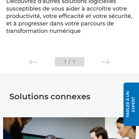
Découvrez d'autres solutions logicielles
susceptibles de vous aider à accroître votre
productivité, votre efficacité et votre sécurité,
et à progresser dans votre parcours de
transformation numérique
1
/
1
P
A
R
L
E
R
À
U
N
E
X
P
E
R
Solutions connexes
T