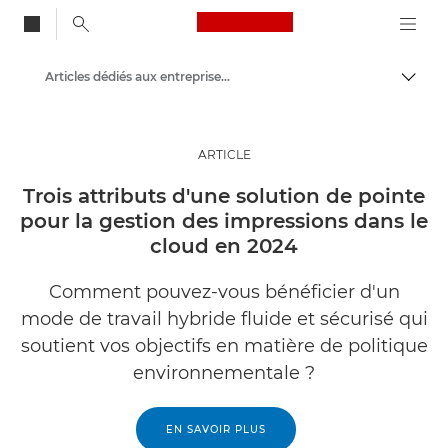
Canon Logo, back to
Articles dédiés aux entreprises et aux professionnels
Bascul
Canon
Solutions et services
ARTICLE
Evénements et témoignages
Trois attributs d'une solution de pointe
pour la gestion des impressions dans le
cloud en 2024
Comment pouvez-vous bénéficier d'un
mode de travail hybride fluide et sécurisé qui
soutient vos objectifs en matière de politique
environnementale ?
EN SAVOIR PLUS