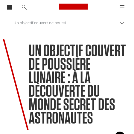
Canon Logo, back to
Un objectif couvert de poussière lunaire : à la découverte du monde secret des astronautes
Bascul
Canon
UN OBJECTIF COUVERT
Bienvenue dans VIEW
DE POUSSIÈRE
LUNAIRE : À LA
DÉCOUVERTE DU
MONDE SECRET DES
ASTRONAUTES