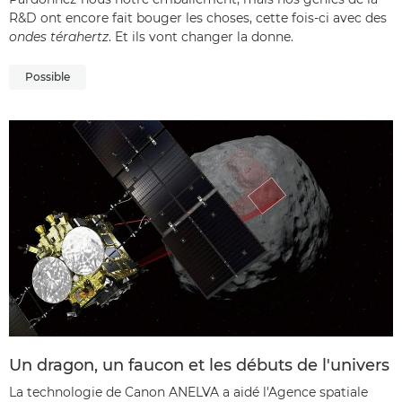
R&D ont encore fait bouger les choses, cette fois-ci avec des
ondes térahertz
. Et ils vont changer la donne.
Possible
Un dragon, un faucon et les débuts de l'univers
La technologie de Canon ANELVA a aidé l'Agence spatiale