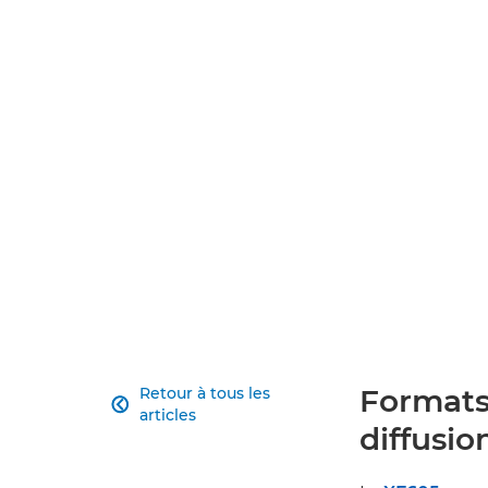
Formats
Retour à tous les

articles
diffusio