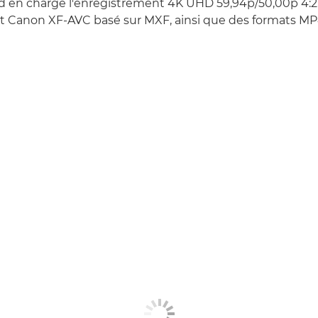
 en charge l'enregistrement 4K UHD 59,94p/50,00p 4:2:2
at Canon XF-AVC basé sur MXF, ainsi que des formats MP