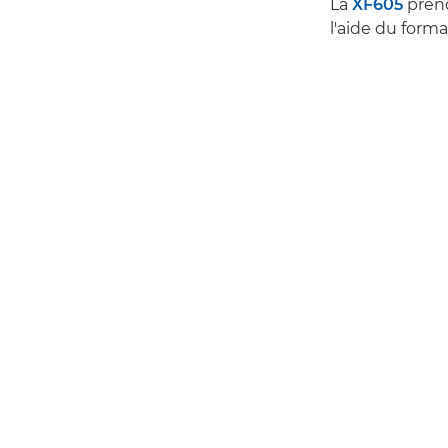
La
XF605
prend
l'aide du form