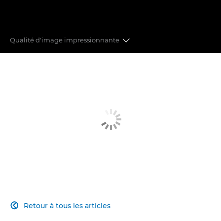
Qualité d'image impressionnante
MONTURE RF
ADAPTABLE
CAPTEUR SUPER 35 MM
FORMATS D'ENREGISTREMENT
OBJECTIF POLYVALENT
AUTOFOCUS INNOVANT
Retour à tous les articles

FONCTIONNALITES PROFESSIONNELLES