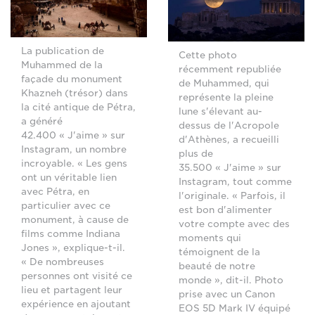
La publication de
Cette photo
Muhammed de la
récemment republiée
façade du monument
de Muhammed, qui
Khazneh (trésor) dans
représente la pleine
la cité antique de Pétra,
lune s'élevant au-
a généré
dessus de l'Acropole
42.400 « J'aime » sur
d'Athènes, a recueilli
Instagram, un nombre
plus de
incroyable. « Les gens
35.500 « J'aime » sur
ont un véritable lien
Instagram, tout comme
avec Pétra, en
l'originale. « Parfois, il
particulier avec ce
est bon d'alimenter
monument, à cause de
votre compte avec des
films comme Indiana
moments qui
Jones », explique-t-il.
témoignent de la
« De nombreuses
beauté de notre
personnes ont visité ce
monde », dit-il. Photo
lieu et partagent leur
prise avec un Canon
expérience en ajoutant
EOS 5D Mark IV équipé