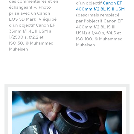
des commentaires et en
d'un objectif
Canon EF
échangeant ». Photo
400mm f/2.8L IS II USM
prise avec un Canon
(désormais remplacé
EOS 5D Mark IV équipé
par l'objectif Canon EF
d'un objectif Canon EF
400mm f/2.8L IS III
35mm f/1.4L II USM à
USM) à 1/40 s, f/4.5 et
1/2500 s, f/2.2 et
ISO 100. © Muhammed
ISO 50. © Muhammed
Muheisen
Muheisen