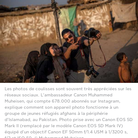
Les photos de coulisses sont souvent très appréciées sur les
réseaux sociaux. L'ambassadeur Canon Muhammed
Muheisen, qui compte 678.000 abonnés sur Instagram,
explique comment son appareil photo fonctionne à un
groupe de jeunes réfugiés afghans à la périphérie
d'Islamabad, au Pakistan. Photo prise avec un Canon EOS 5D
Mark II (remplacé par le modèle Canon EOS 5D Mark IV)
équipé d'un objectif Canon EF 50mm f/1.4 USM à 1/3200 s,