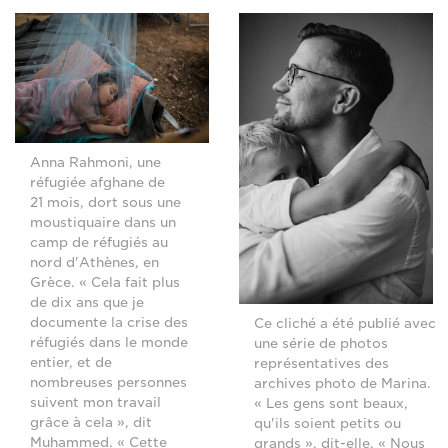
Anna Rahmoni, une
réfugiée afghane de
21 mois, dort sous une
moustiquaire dans un
camp de réfugiés au
nord d'Athènes, en
Grèce. « Cela fait plus
de dix ans que je
documente la crise des
Ce cliché a été publié avec
réfugiés dans le monde
une série de photos
entier, et de
représentatives des
nombreuses personnes
archives photo de Marina.
suivent mon travail
« Les gens sont beaux,
grâce à cela », dit
qu'ils soient petits ou
Muhammed. « Cette
grands », dit-elle. « Nous