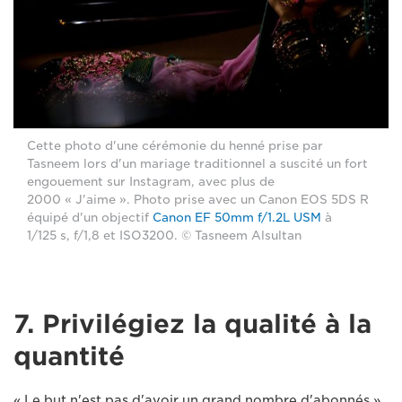
Cette photo d'une cérémonie du henné prise par
Tasneem lors d'un mariage traditionnel a suscité un fort
engouement sur Instagram, avec plus de
2000 « J'aime ». Photo prise avec un Canon EOS 5DS R
équipé d'un objectif
Canon EF 50mm f/1.2L USM
à
1/125 s, f/1,8 et ISO3200. © Tasneem Alsultan
7. Privilégiez la qualité à la
quantité
« Le but n'est pas d'avoir un grand nombre d'abonnés »,