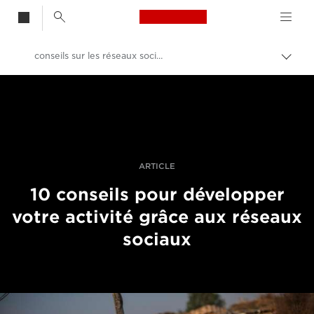
Canon Logo, back t
conseils sur les réseaux sociaux destinés aux photographes
Bascu
entre
Canon
les
fils
Vidéo et photographie professionnelles
d'Ari
Histoires
ARTICLE
10 conseils pour développer
votre activité grâce aux réseaux
sociaux