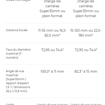
charge les
charge les
caméras
caméras
Super35mm ou
Super35mm ou
plein format
plein format
Distance focale
11-55 mm ou 16,5-
15-120 mm ou 22,5-
82,5 mm*
180 mm*
Taux du diamètre
T2,95 ou T4,4*
T2,95 ou T4,4*
maximal (T-
numéro)
Angle de vue
100,0° à 11 mm
82,3° à 15 mm
maximal
(Super35mm /
rapport d'aspect
1,9 :1 / dimensions
26,2 x 13,8 mm)
Unité