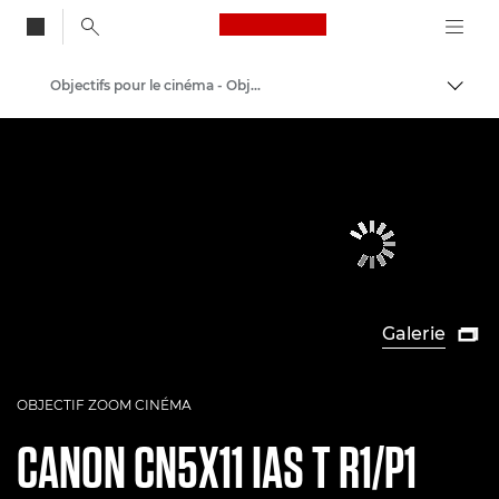
Canon Logo, back to
Objectifs pour le cinéma - Objectifs 4K
Bascul
Canon
Vidéo et photographie professionnelles
Galerie

OBJECTIF ZOOM CINÉMA
CANON
CN5X11 IAS T R1/P1