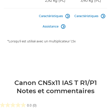
2,92 kg (PL)
3,40 kg (PL)
Caractéristiques
Caractéristiques


Assistance

*Lorsqu'il est utilisé avec un multiplicateur 1,5x
Canon CN5x11 IAS T R1/P1
Notes et commentaires
0.0
(0)
0.0