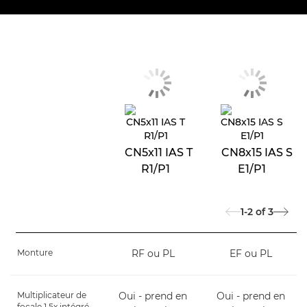
CN5x11 IAS T
CN8x15 IAS S
R1/P1
E1/P1
1-2
of
3
Monture
RF ou PL
EF ou PL
Multiplicateur de
Oui - prend en
Oui - prend en
focale 1,5x intégré