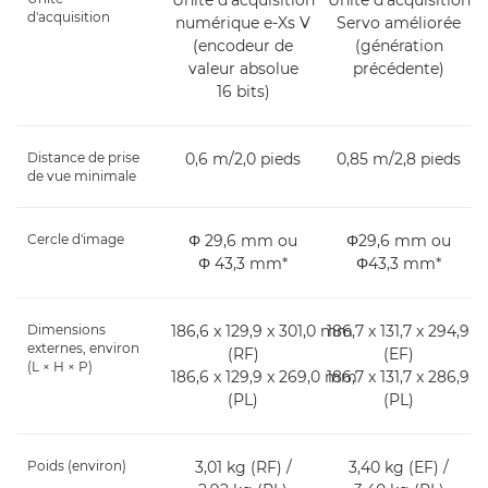
Unité d'acquisition
Unité d'acquisition
d'acquisition
numérique e-Xs V
Servo améliorée
(encodeur de
(génération
valeur absolue
précédente)
16 bits)
Distance de prise
0,6 m/2,0 pieds
0,85 m/2,8 pieds
de vue minimale
Cercle d'image
Φ 29,6 mm ou
Φ29,6 mm ou
Φ 43,3 mm*
Φ43,3 mm*
Dimensions
186,6 x 129,9 x 301,0 mm
186,7 x 131,7 x 294,9
externes, environ
(RF)
(EF)
(L × H × P)
186,6 x 129,9 x 269,0 mm
186,7 x 131,7 x 286,9
(PL)
(PL)
Poids (environ)
3,01 kg (RF) /
3,40 kg (EF) /