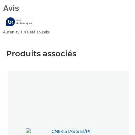
sur
5
étoiles.
Produits associés