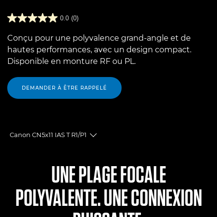
0.0
(0)
Conçu pour une polyvalence grand-angle et de
hautes performances, avec un design compact.
Disponible en monture RF ou PL.
DEMANDER À ÊTRE RAPPELÉ
Canon CN5x11 IAS T R1/P1
Toggle breadcrumbs
Présentation
UNE PLAGE FOCALE
Caractéristiques
POLYVALENTE. UNE CONNEXION
Commentaires