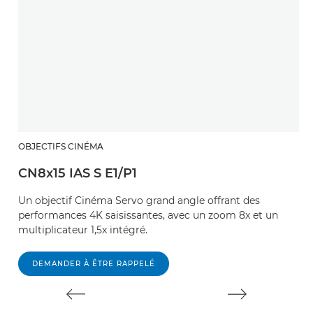
OBJECTIFS CINÉMA
O
CN8x15 IAS S E1/P1
C
Un objectif Cinéma Servo grand angle offrant des
U
performances 4K saisissantes, avec un zoom 8x et un
po
multiplicateur 1,5x intégré.
le
DEMANDER À ÊTRE RAPPELÉ