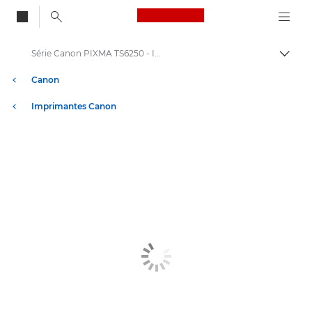
Canon Logo, back to
Série Canon PIXMA TS6250 - Imprimantes
Bascul
Canon
Imprimantes Canon